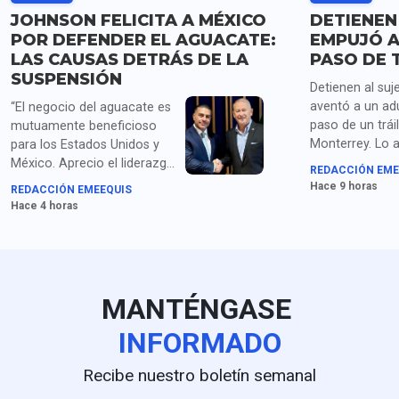
JOHNSON FELICITA A MÉXICO
DETIENEN
POR DEFENDER EL AGUACATE:
EMPUJÓ A
LAS CAUSAS DETRÁS DE LA
PASO DE 
SUSPENSIÓN
Detienen al suj
aventó a un ad
“El negocio del aguacate es
paso de un trái
mutuamente beneficioso
Monterrey. Lo 
para los Estados Unidos y
homicidio y po
México. Aprecio el liderazgo
REDACCIÓN EME
droga.
de la presidenta Sheinbaum
Hace 9 horas
REDACCIÓN EMEEQUIS
y los compromisos de
Hace 4 horas
seguridad acordados con el
secretario García Harfuch",
dice Johnson. Para medios
en EU queda claro que la
extorsión de cárteles es el
MANTÉNGASE
principal obstáculo.
INFORMADO
Recibe nuestro boletín semanal