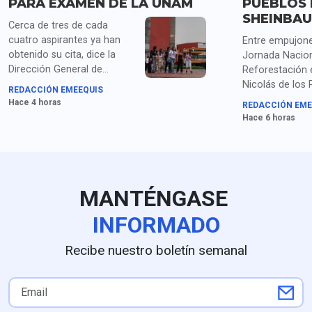
PARA EXAMEN DE LA UNAM
PUEBLOS 
SHEINBA
Cerca de tres de cada
cuatro aspirantes ya han
Entre empujone
obtenido su cita, dice la
Jornada Nacion
Dirección General de
Reforestación 
Administración Escolar de
Nicolás de los
REDACCIÓN EMEEQUIS
la UNAM, mientras siguen
Puebla, Shein
Hace 4 horas
REDACCIÓN EME
las quejas de los que ya
el cambio de n
Hace 6 horas
habían obtenido su lugar en
línea.
MANTÉNGASE
INFORMADO
Recibe nuestro boletín semanal