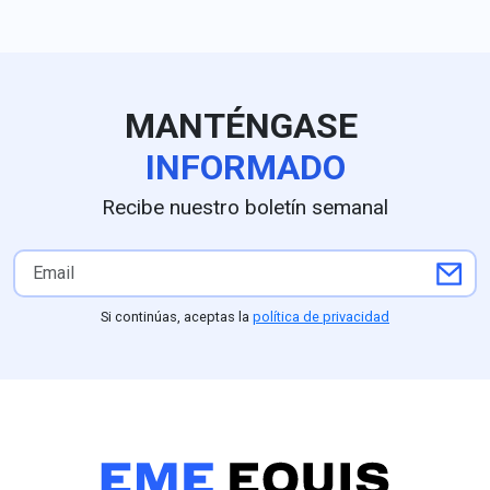
temporal de las
presencia inter
inspecciones del USDA por
encabezar la c
amenazas de seguridad en
de la coalició
la entidad; la reapertura
PVEM; estudios
parcial autorizada por el
como GobernAr
MANTÉNGASE
embajador estadounidense
Nieto al frente 
Ronald Johnson operará a
preferencias c
INFORMADO
partir del 8 de agosto en
frente a un 15
Tancítaro, Tacámbaro,
Astudillo, mien
Recibe nuestro boletín semanal
Uruapan y la zona Morelia-
sondeos de De
Pátzcuaro, respaldada por
Arias Consulto
un despliegue de seguridad
el respaldo pro
del Ejército y la Guardia
Partido Verde (
Nacional ordenado por la
competitividad 
Si continúas, aceptas la
política de privacidad
presidenta Claudia
(25.1%) frente
Sheinbaum, aunque
Nacional, parti
Washington mantendrá a
perfiles como L
Michoacán bajo alerta Nivel
mantiene una f
4 ("No viajar") mientras
posición compet
continúan las
entidad
negociaciones para