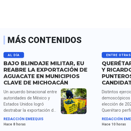
MÁS CONTENIDOS
AL DÍA
ENTRE OTRA
BAJO BLINDAJE MILITAR, EU
QUERÉTAR
REABRE LA EXPORTACIÓN DE
Y RICARD
AGUACATE EN MUNICIPIOS
PUNTERO
CLAVE DE MICHOACÁN
CANDIDA
Un acuerdo binacional entre
Distintos ejerci
autoridades de México y
demoscópicos 
Estados Unidos logró
elección de 20
destrabar la exportación de
Querétaro perfi
más de mil toneladas de
Santiago Nieto
REDACCIÓN EMEEQUIS
REDACCIÓN EME
aguacate michoacano
Astudillo como
Hace 8 horas
Hace 10 horas
retenidas tras la suspensión
aspirantes con