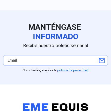
temporal de las
presencia inter
inspecciones del USDA por
encabezar la c
amenazas de seguridad en
de la coalició
la entidad; la reapertura
PVEM; estudios
parcial autorizada por el
como GobernAr
MANTÉNGASE
embajador estadounidense
Nieto al frente 
Ronald Johnson operará a
preferencias c
INFORMADO
partir del 8 de agosto en
frente a un 15
Tancítaro, Tacámbaro,
Astudillo, mien
Recibe nuestro boletín semanal
Uruapan y la zona Morelia-
sondeos de De
Pátzcuaro, respaldada por
Arias Consulto
un despliegue de seguridad
el respaldo pro
del Ejército y la Guardia
Partido Verde (
Nacional ordenado por la
competitividad 
Si continúas, aceptas la
política de privacidad
presidenta Claudia
(25.1%) frente
Sheinbaum, aunque
Nacional, parti
Washington mantendrá a
perfiles como L
Michoacán bajo alerta Nivel
mantiene una f
4 ("No viajar") mientras
posición compet
continúan las
entidad
negociaciones para