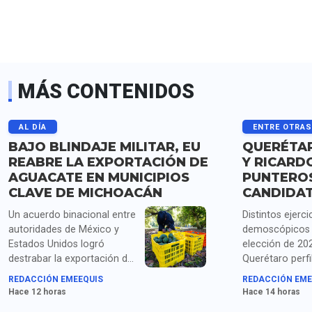
MÁS CONTENIDOS
AL DÍA
ENTRE OTRA
BAJO BLINDAJE MILITAR, EU
QUERÉTAR
REABRE LA EXPORTACIÓN DE
Y RICARD
AGUACATE EN MUNICIPIOS
PUNTERO
CLAVE DE MICHOACÁN
CANDIDA
Un acuerdo binacional entre
Distintos ejerci
autoridades de México y
demoscópicos 
Estados Unidos logró
elección de 20
destrabar la exportación de
Querétaro perfi
más de mil toneladas de
Santiago Nieto
REDACCIÓN EMEEQUIS
REDACCIÓN EME
aguacate michoacano
Astudillo como
Hace 12 horas
Hace 14 horas
retenidas tras la suspensión
aspirantes con