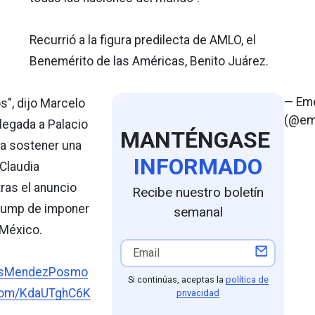
Recurrió a la figura predilecta de AMLO, el
Benemérito de las Américas, Benito Juárez.
— Em
", dijo Marcelo
(@em
llegada a Palacio
MANTÉNGASE
ra sostener una
INFORMADO
Claudia
ras el anuncio
Recibe nuestro boletín
rump de imponer
semanal
 México.
sMendezPosmo
Si continúas, aceptas la
política de
.com/KdaUTghC6K
privacidad