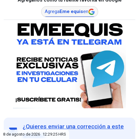
Agréganos como tu fuente favorita en Google
Agrega
Eme equis
en
¿Quieres enviar una corrección a este
artículo?
8 de agosto de 2026
12:29:26
HRS