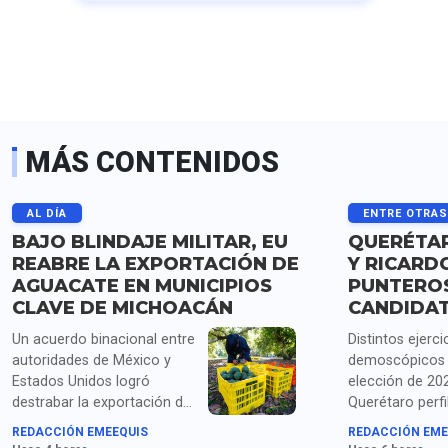
MÁS CONTENIDOS
AL DÍA
ENTRE OTRA
BAJO BLINDAJE MILITAR, EU
QUERÉTAR
REABRE LA EXPORTACIÓN DE
Y RICARD
AGUACATE EN MUNICIPIOS
PUNTERO
CLAVE DE MICHOACÁN
CANDIDA
Un acuerdo binacional entre
Distintos ejerci
autoridades de México y
demoscópicos 
Estados Unidos logró
elección de 20
destrabar la exportación de
Querétaro perfi
más de mil toneladas de
Santiago Nieto
REDACCIÓN EMEEQUIS
REDACCIÓN EME
aguacate michoacano
Astudillo como