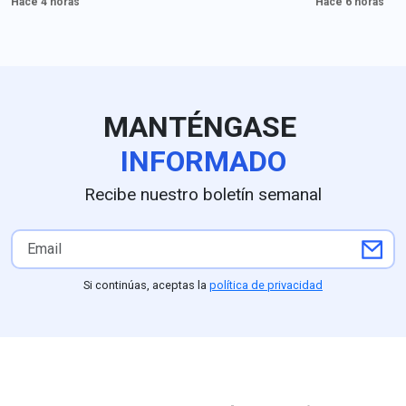
Hace 4 horas
Hace 6 horas
retenidas tras la suspensión
aspirantes con
temporal de las
presencia inter
inspecciones del USDA por
encabezar la c
amenazas de seguridad en
de la coalició
la entidad; la reapertura
PVEM; estudios
parcial autorizada por el
como GobernAr
MANTÉNGASE
embajador estadounidense
Nieto al frente 
Ronald Johnson operará a
preferencias c
INFORMADO
partir del 8 de agosto en
frente a un 15
Tancítaro, Tacámbaro,
Astudillo, mien
Recibe nuestro boletín semanal
Uruapan y la zona Morelia-
sondeos de De
Pátzcuaro, respaldada por
Arias Consulto
un despliegue de seguridad
el respaldo pro
del Ejército y la Guardia
Partido Verde (
Nacional ordenado por la
competitividad 
Si continúas, aceptas la
política de privacidad
presidenta Claudia
(25.1%) frente
Sheinbaum, aunque
Nacional, parti
Washington mantendrá a
perfiles como L
Michoacán bajo alerta Nivel
mantiene una f
4 ("No viajar") mientras
posición compet
continúan las
entidad