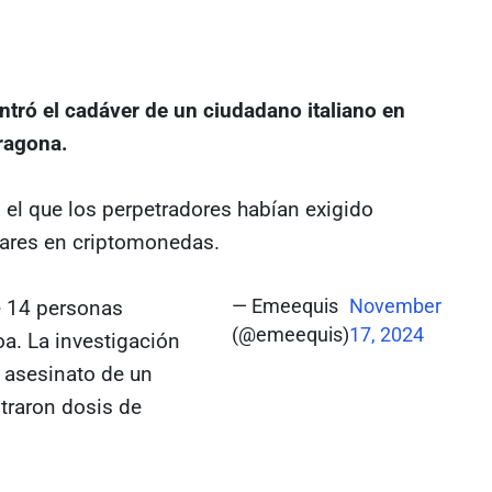
ntró el cadáver de un ciudadano italiano en
rragona.
 el que los perpetradores habían exigido
lares en criptomonedas.
e 14 personas
— Emeequis
November
(@emeequis)
17, 2024
oa. La investigación
l asesinato de un
traron dosis de