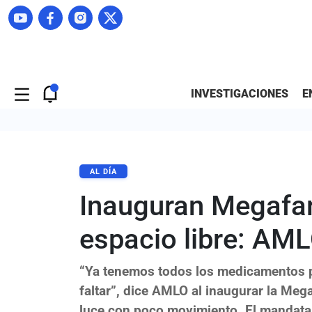
INVESTIGACIONES
E
AL DÍA
Inauguran Megafa
espacio libre: AM
“Ya tenemos todos los medicamentos pa
faltar”, dice AMLO al inaugurar la Meg
luce con poco movimiento. El mandatar