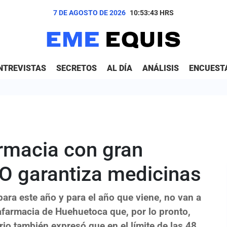
7 DE AGOSTO DE 2026
10:53:44
HRS
NTREVISTAS
SECRETOS
AL DÍA
ANÁLISIS
ENCUEST
rmacia con gran
LO garantiza medicinas
ra este año y para el año que viene, no van a
afarmacia de Huehuetoca que, por lo pronto,
io también expresó que en el límite de las 48