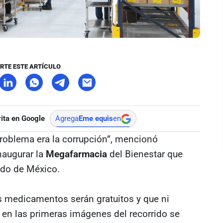
RTE ESTE ARTÍCULO
ita en Google
Agrega
Eme equis
en
problema era la corrupción”, mencionó
naugurar la
Megafarmacia
del Bienestar que
ado de México.
os medicamentos serán gratuitos y que ni
e en las primeras imágenes del recorrido se