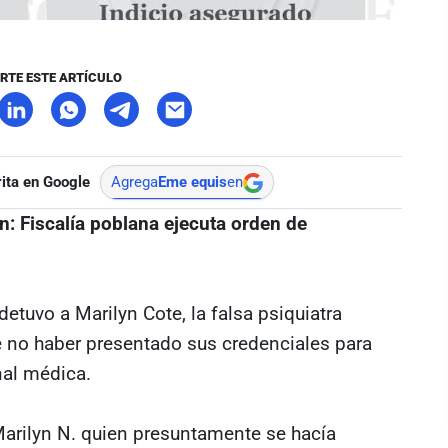
RTE ESTE ARTÍCULO
ita en Google
Agrega
Eme equis
en
in: Fiscalía poblana ejecuta orden de
detuvo a Marilyn Cote, la falsa psiquiatra
 no haber presentado sus credenciales para
nal médica.
arilyn N. quien presuntamente se hacía