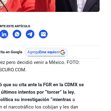
RTE ESTE ARTÍCULO
ita en Google
Agrega
Eme equis
en
ez pero decidió venir a México. FOTO:
OSCURO.COM.
 que su cita ante la FGR en la CDMX se
últimos intentos por “torcer” la ley.
lítica su investigación “mientras
a
el narcotráfico los cobijan y les dan