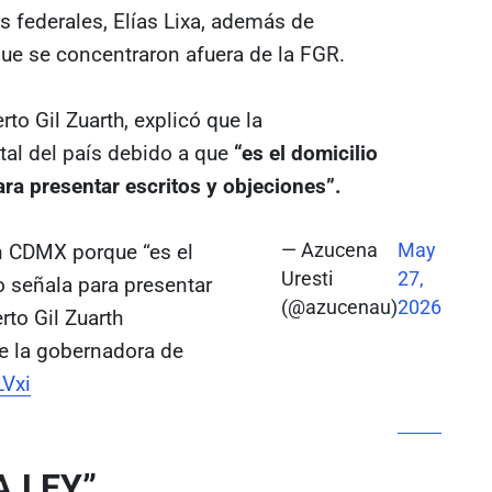
s federales, Elías Lixa, además de
que se concentraron afuera de la FGR.
to Gil Zuarth, explicó que la
tal del país debido a que
“es el domicilio
ara presentar escritos y objeciones”.
 CDMX porque “es el
— Azucena
May
Uresti
27,
io señala para presentar
(@azucenau)
2026
rto Gil Zuarth
de la gobernadora de
LVxi
A LEY”