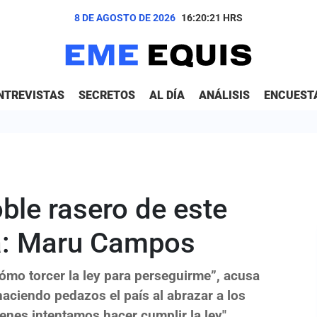
8 DE AGOSTO DE 2026
16:20:22
HRS
NTREVISTAS
SECRETOS
AL DÍA
ANÁLISIS
ENCUEST
oble rasero de este
a: Maru Campos
mo torcer la ley para perseguirme”, acusa
ciendo pedazos el país al abrazar a los
enes intentamos hacer cumplir la ley".