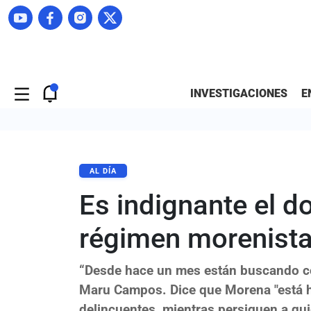
INVESTIGACIONES
E
AL DÍA
Es indignante el d
régimen morenist
“Desde hace un mes están buscando có
Maru Campos. Dice que Morena "está ha
delincuentes, mientras persiguen a qui