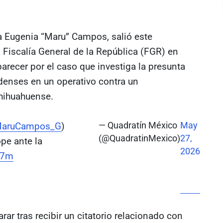
a Eugenia “Maru” Campos, salió este
a Fiscalía General de la República (FGR) en
recer por el caso que investiga la presunta
denses en un operativo contra un
chihuahuense.
aruCampos_G
)
— Quadratín México
May
(@QuadratinMexico)
27,
pe ante la
2026
n7m
rar tras recibir un citatorio relacionado con