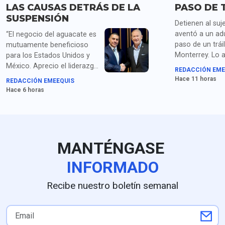
LAS CAUSAS DETRÁS DE LA
PASO DE 
SUSPENSIÓN
Detienen al suj
aventó a un ad
“El negocio del aguacate es
paso de un trái
mutuamente beneficioso
Monterrey. Lo 
para los Estados Unidos y
homicidio y po
México. Aprecio el liderazgo
REDACCIÓN EME
droga.
de la presidenta Sheinbaum
Hace 11 horas
REDACCIÓN EMEEQUIS
y los compromisos de
Hace 6 horas
seguridad acordados con el
secretario García Harfuch",
dice Johnson. Para medios
en EU queda claro que la
extorsión de cárteles es el
MANTÉNGASE
principal obstáculo.
INFORMADO
Recibe nuestro boletín semanal