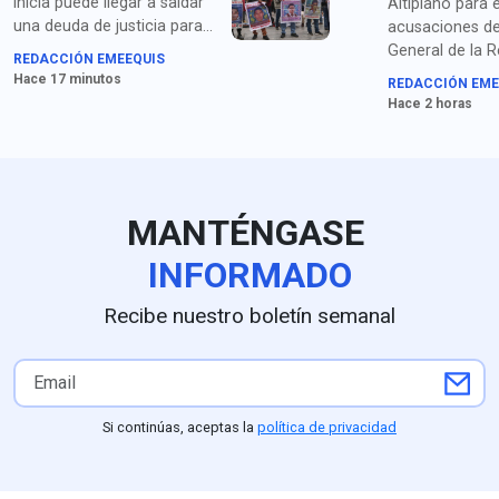
inicia puede llegar a saldar
Altiplano para 
una deuda de justicia para
acusaciones de 
las familias de los
General de la R
REDACCIÓN EMEEQUIS
estudiantes desaparecidos”,
(FGR) por el pr
Hace 17 minutos
REDACCIÓN EME
señalan los padres y
ocultamiento d
Hace 2 horas
organizaciones de
el caso Ayotzi
Ayotzinapa sobre la
detención de Ángel Aguirre.
MANTÉNGASE
INFORMADO
Recibe nuestro boletín semanal
Si continúas, aceptas la
política de privacidad