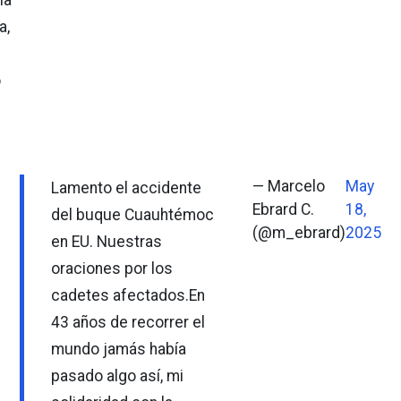
ía
a,
o
— Marcelo
May
Lamento el accidente
Ebrard C.
18,
del buque Cuauhtémoc
(@m_ebrard)
2025
en EU. Nuestras
oraciones por los
cadetes afectados.En
43 años de recorrer el
mundo jamás había
pasado algo así, mi