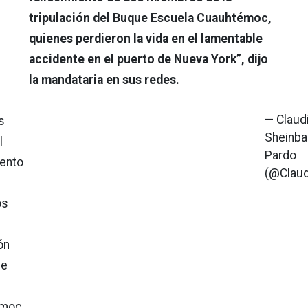
tripulación del Buque Escuela Cuauhtémoc,
quienes perdieron la vida en el lamentable
accidente en el puerto de Nueva York”, dijo
la mandataria en sus redes.
— Claud
s
Sheinb
l
Pardo
iento
(@Claud
os
ón
ue
moc,