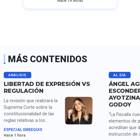
Hace 19 horas
MÁS CONTENIDOS
ANÁLISIS
AL DÍA
LIBERTAD DE EXPRESIÓN VS
ÁNGEL AG
REGULACIÓN
ESCONDER
AYOTZINA
La revisión que realizará la
GODOY
Suprema Corte sobre la
constitucionalidad de las
“La Fiscalía cu
reglas relativas a los
elementos de 
derechos de las audiencias
acreditan que 
ESPECIAL EMEEQUIS
vuelve a colocar este
instrucción de
Hace 1 hora