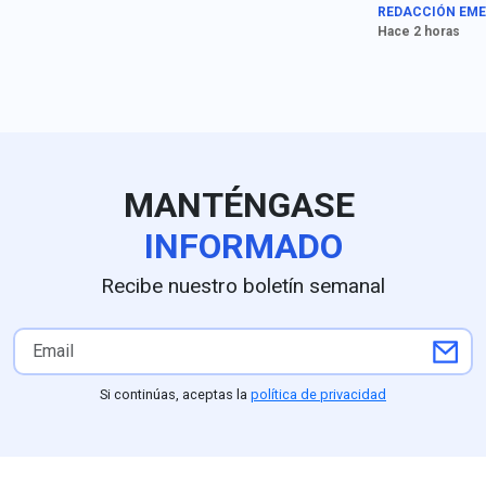
debate en el centro de la
fue girada de 
REDACCIÓN EME
conversación pública.
directa por el 
Hace 2 horas
gobernador”, a
Ernestina Godo
detención de Án
MANTÉNGASE
INFORMADO
Recibe nuestro boletín semanal
Si continúas, aceptas la
política de privacidad