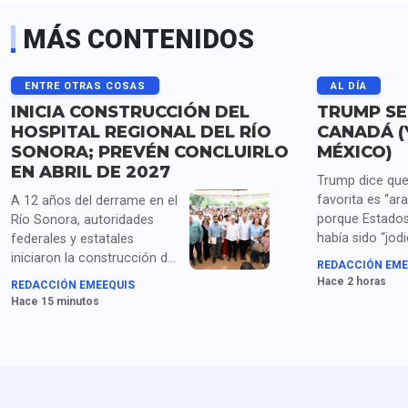
MÁS CONTENIDOS
ENTRE OTRAS COSAS
AL DÍA
INICIA CONSTRUCCIÓN DEL
TRUMP SE
HOSPITAL REGIONAL DEL RÍO
CANADÁ (
SONORA; PREVÉN CONCLUIRLO
MÉXICO)
EN ABRIL DE 2027
Trump dice que
favorita es “ara
A 12 años del derrame en el
porque Estados
Río Sonora, autoridades
había sido “jod
federales y estatales
años por China
iniciaron la construcción del
REDACCIÓN EME
Corea del Sur, 
Hospital Regional en Ures,
Hace 2 horas
REDACCIÓN EMEEQUIS
México y “todos
con una inversión superior a
Hace 15 minutos
"repugnantes" a
500 millones de pesos.
liderazgos can