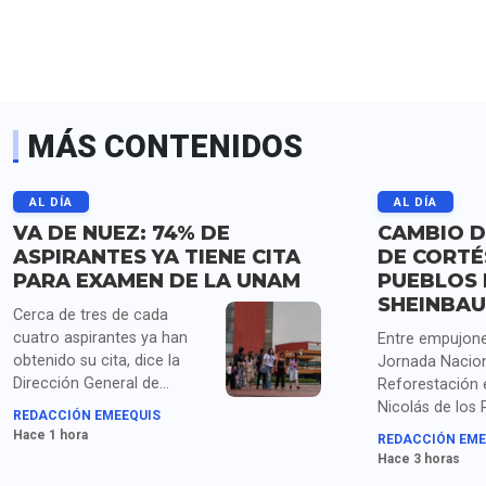
MÁS CONTENIDOS
AL DÍA
AL DÍA
VA DE NUEZ: 74% DE
CAMBIO D
ASPIRANTES YA TIENE CITA
DE CORTÉ
PARA EXAMEN DE LA UNAM
PUEBLOS 
SHEINBA
Cerca de tres de cada
cuatro aspirantes ya han
Entre empujone
obtenido su cita, dice la
Jornada Nacion
Dirección General de
Reforestación 
Administración Escolar de
Nicolás de los
REDACCIÓN EMEEQUIS
la UNAM, mientras siguen
Puebla, Shein
Hace 1 hora
REDACCIÓN EME
las quejas de los que ya
el cambio de n
Hace 3 horas
habían obtenido su lugar en