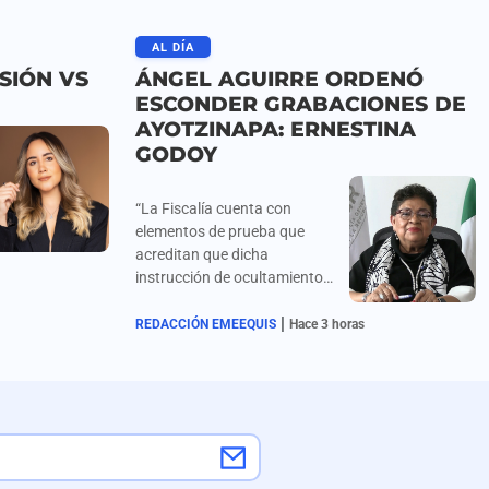
AL DÍA
SIÓN VS
ÁNGEL AGUIRRE ORDENÓ
ESCONDER GRABACIONES DE
AYOTZINAPA: ERNESTINA
GODOY
“La Fiscalía cuenta con
elementos de prueba que
acreditan que dicha
instrucción de ocultamiento
fue girada de manera directa
|
por el entonces gobernador”,
REDACCIÓN EMEEQUIS
Hace 3 horas
asegura Ernestina Godoy
sobre la detención de Ángel
Aguirre.