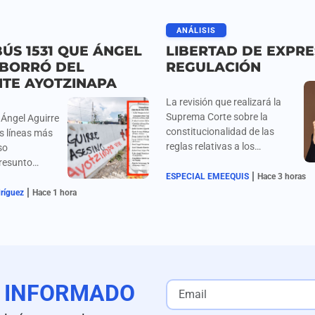
ANÁLISIS
ÚS 1531 QUE ÁNGEL
LIBERTAD DE EXPRE
 BORRÓ DEL
REGULACIÓN
NTE AYOTZINAPA
La revisión que realizará la
Suprema Corte sobre la
 Ángel Aguirre
constitucionalidad de las
s líneas más
reglas relativas a los
so
derechos de las audiencias
presunto
|
vuelve a colocar este debate
 los videos
ESPECIAL EMEEQUIS
Hace 3 horas
en el centro de la
|
ella de Oro
dríguez
Hace 1 hora
conversación pública.
ncia clave que
 investigación
E
INFORMADO