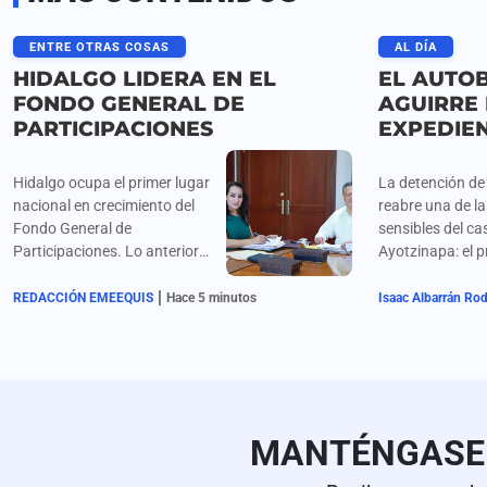
ENTRE OTRAS COSAS
AL DÍA
HIDALGO LIDERA EN EL
EL AUTOB
FONDO GENERAL DE
AGUIRRE
PARTICIPACIONES
EXPEDIE
Hidalgo ocupa el primer lugar
La detención de
nacional en crecimiento del
reabre una de la
Fondo General de
sensibles del ca
Participaciones. Lo anterior
Ayotzinapa: el 
es resultado del
ocultamiento de
|
fortalecimiento de los
del autobús Estr
REDACCIÓN EMEEQUIS
Hace 5 minutos
Isaac Albarrán Ro
ingresos propios.
1531, una evide
nunca llegó a la
inicial.
MANTÉNGAS