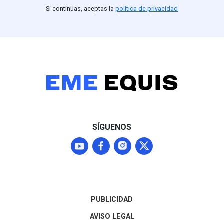
Nacional ordenado por la
competitividad 
Si continúas, aceptas la
política de privacidad
presidenta Claudia
(25.1%) frente
Sheinbaum, aunque
Nacional, parti
Washington mantendrá a
perfiles como L
Michoacán bajo alerta Nivel
mantiene una f
4 ("No viajar") mientras
posición compet
continúan las
entidad
negociaciones para
normalizar los envíos que
representan el 87% del
mercado agroexportador
del fruto
SÍGUENOS
PUBLICIDAD
AVISO LEGAL