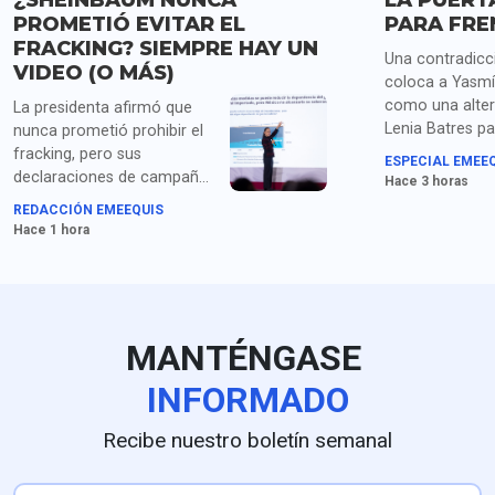
¿SHEINBAUM NUNCA
LA PUERT
PROMETIÓ EVITAR EL
PARA FRE
FRACKING? SIEMPRE HAY UN
Una contradicci
VIDEO (O MÁS)
coloca a Yasmí
como una alter
La presidenta afirmó que
Lenia Batres pa
nunca prometió prohibir el
Presidencia de 
fracking, pero sus
ESPECIAL EMEE
Quedó en tercer
declaraciones de campaña
Hace 3 horas
tratado de pre
y como presidenta
REDACCIÓN EMEEQUIS
como garantía
muestran una postura
Hace 1 hora
certidumbre y 
distinta.
jurídica. La opi
@Juan_OrtizM
MANTÉNGASE
INFORMADO
Recibe nuestro boletín semanal