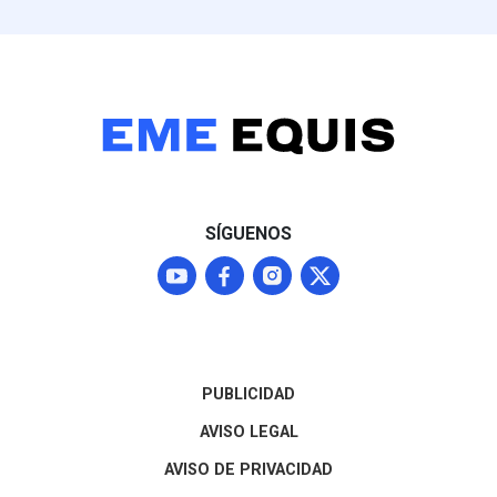
posibilidad de 
ministro Anutin
operaciones uni
Charnvirakul, reavivó la
no se concreta
alarma nacional por la
de alto impacto
facilidad de acceso al
plazo
armamento civil en
Tailandia, país que registra
severos antecedentes de
tiroteos masivos en
espacios públicos y centros
educativos.
SÍGUENOS
PUBLICIDAD
AVISO LEGAL
AVISO DE PRIVACIDAD