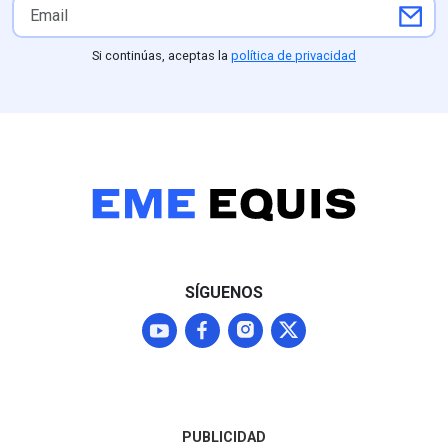
sospechas de trampas y
la estampida d
uso de inteligencia artificial
evacuación; el 
que provocaron la renuncia
episodio, cali
Si continúas, aceptas la
política de privacidad
de la secretaria general
inaceptable por
Patricia Dávila Aranda, en
ministro Anutin
medio de cuestionamientos
Charnvirakul, re
por la adjudicación de un
alarma nacional
contrato de 69 millones de
facilidad de ac
pesos a la empresa
armamento civi
Territorium Life para
Tailandia, país 
supervisar la prueba digital
severos antece
tiroteos masiv
espacios públi
educativos.
SÍGUENOS
PUBLICIDAD