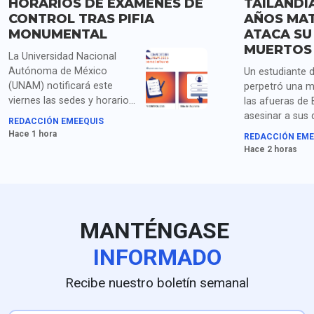
HORARIOS DE EXÁMENES DE
TAILANDI
CONTROL TRAS PIFIA
AÑOS MAT
MONUMENTAL
ATACA SU
MUERTOS
La Universidad Nacional
Autónoma de México
Un estudiante 
(UNAM) notificará este
perpetró una 
viernes las sedes y horarios
las afueras de
para aplicar el Examen de
asesinar a sus
REDACCIÓN EMEEQUIS
Control Presencial del 12 al
en su domicilio
Hace 1 hora
REDACCIÓN EME
19 de agosto a 58 mil
apoderarse de u
Hace 2 horas
aspirantes aceptados en el
trasladándose
proceso de admisión en
posteriormente
línea 2026, medida que
prestigioso col
recorrió el inicio de clases
Nonthaburi, do
de primer ingreso al 31 de
al menos 26 di
MANTÉNGASE
agosto; este filtro
dejaron ocho 
extraordinario responde a
entre ellos tres
INFORMADO
irregularidades estadísticas
compañeros, t
derivadas de una alza
profesoras, sus
Recibe nuestro boletín semanal
atípica en aspirantes con
propio agreso
más de 100 aciertos,
15 alumnos her