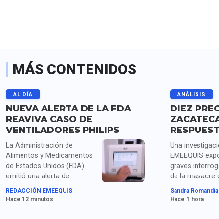
MÁS CONTENIDOS
AL DÍA
ANÁLISIS
NUEVA ALERTA DE LA FDA
DIEZ PRE
REAVIVA CASO DE
ZACATECA
VENTILADORES PHILIPS
RESPUES
La Administración de
Una investigac
Alimentos y Medicamentos
EMEEQUIS expo
de Estados Unidos (FDA)
graves interrog
emitió una alerta de
de la masacre 
máxima gravedad (Clase I)
personas en Za
REDACCIÓN EMEEQUIS
Sandra Romandía
sobre ventiladores Philips
crimen de extr
Hace 12 minutos
Hace 1 hora
de la familia Trilogy Evo
marcado por el
debido a fallas que alteran
cuerpos colga