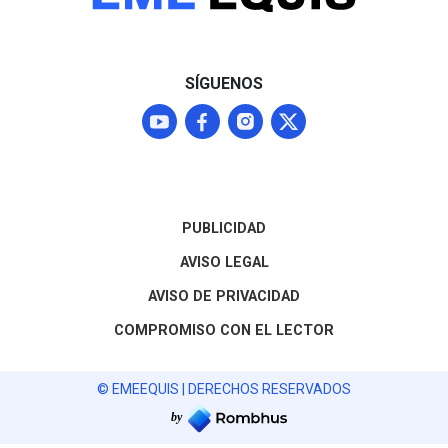
línea de invest
basada en los p
víctimas —que 
exalcalde y fun
SÍGUENOS
que la masacre
un componente 
ligado a la luch
poder rumbo a 
de 2027. El ca
permanece abie
exigiendo deter
PUBLICIDAD
bono —¿a quién
crimen?— y des
AVISO LEGAL
antecedentes y
AVISO DE PRIVACIDAD
institucionales
alcanzar la ver
COMPROMISO CON EL LECTOR
una versión ofic
conveniente.
© EMEEQUIS | DERECHOS RESERVADOS
by