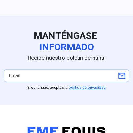
la dosis respiratoria
la Fiscalía Gene
programada y retrasan
Justicia del Es
alarmas de obstrucción
privilegiado un
críticas, una acción que
relacionada co
reaviva el escrutinio
extorsión y la 
MANTÉNGASE
regulatorio internacional
colusión entre
sobre la compañía y revive
y servidores pú
INFORMADO
los antecedentes
Fresnillo, el ca
documentados por
responder preg
Recibe nuestro boletín semanal
EMEEQUIS sobre los
fundamentales 
modelos E30 retirados del
móvil y los aut
sistema de salud público en
intelectuales. 
México por riesgos de
recogidos por 
toxicidad
revelan que oc
Si continúas, aceptas la
política de privacidad
víctimas acudi
voluntariament
convocada por
agresores, a q
familiares iden
"los señores". F
narrativa oficia