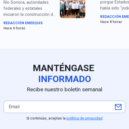
porque Estados
Río Sonora, autoridades
había sido “jod
federales y estatales
años por China
iniciaron la construcción del
REDACCIÓN EME
Corea del Sur, 
Hospital Regional en Ures,
Hace 8 horas
REDACCIÓN EMEEQUIS
México y “todos
con una inversión superior a
Hace 6 horas
"repugnantes" a
500 millones de pesos.
liderazgos can
MANTÉNGASE
INFORMADO
Recibe nuestro boletín semanal
Si continúas, aceptas la
política de privacidad