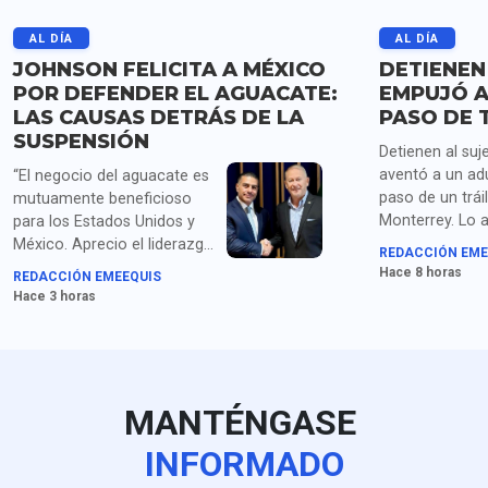
AL DÍA
AL DÍA
JOHNSON FELICITA A MÉXICO
DETIENEN
POR DEFENDER EL AGUACATE:
EMPUJÓ A
LAS CAUSAS DETRÁS DE LA
PASO DE 
SUSPENSIÓN
Detienen al suj
aventó a un ad
“El negocio del aguacate es
paso de un trái
mutuamente beneficioso
Monterrey. Lo 
para los Estados Unidos y
homicidio y po
México. Aprecio el liderazgo
REDACCIÓN EME
droga.
de la presidenta Sheinbaum
Hace 8 horas
REDACCIÓN EMEEQUIS
y los compromisos de
Hace 3 horas
seguridad acordados con el
secretario García Harfuch",
dice Johnson. Para medios
en EU queda claro que la
extorsión de cárteles es el
MANTÉNGASE
principal obstáculo.
INFORMADO