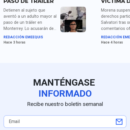
PASO DE TRÁILER
VÍCTIMA 
Detienen al sujeto que
Morena suspen
aventó a un adulto mayor al
derechos parti
paso de un tráiler en
Salvatori tras s
Monterrey. Lo acusarán de
comentarios o
homicidio y posesión de
contra persona
REDACCIÓN EMEEQUIS
REDACCIÓN EME
droga.
tercera edad. L
Hace 3 horas
Hace 4 horas
poblana se resi
comentarios en
como plantea e
partidista.
MANTÉNGASE
INFORMADO
Recibe nuestro boletín semanal