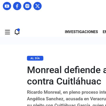
INVESTIGACIONES
E
AL DÍA
Monreal defiende a
contra Cuitláhuac
Ricardo Monreal, en pleno proceso int
Angélica Sanchez, acusada en Veracru
su pleito con Cuitláhuac García, quie