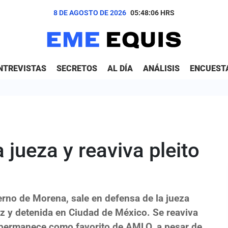
8 DE AGOSTO DE 2026
05:48:07
HRS
NTREVISTAS
SECRETOS
AL DÍA
ANÁLISIS
ENCUEST
 jueza y reaviva pleito
erno de Morena, sale en defensa de la jueza
z y detenida en Ciudad de México. Se reaviva
n permanece como favorito de AMLO, a pesar de