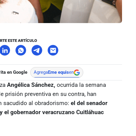
RTE ESTE ARTÍCULO
ita en Google
Agrega
Eme equis
en
eza
Angélica Sánchez,
ocurrida la semana
e prisión preventiva en su contra, han
an sacudido al obradorismo:
el del senador
 y el gobernador veracruzano Cuitláhuac