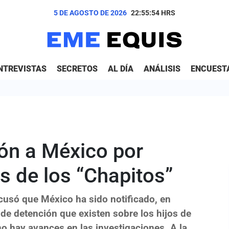
5 DE AGOSTO DE 2026
22:55:55
HRS
NTREVISTAS
SECRETOS
AL DÍA
ANÁLISIS
ENCUEST
ón a México por
s de los “Chapitos”
cusó que México ha sido notificado, en
de detención que existen sobre los hijos de
 hay avances en las investigaciones. A la