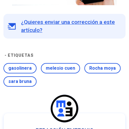
¿Quieres enviar una corrección a este
artículo?
- ETIQUETAS
gasolinera
melesio cuen
Rocha moya
sara bruna