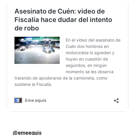
@emeequis