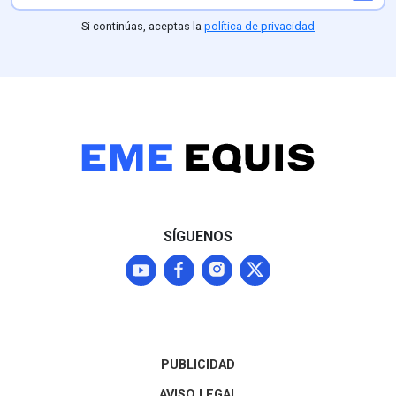
comprobar, facturación de
comidas para terceros no
Si continúas, aceptas la
política de privacidad
identificados,
inconsistencias en
kilometraje e incluso el
cobro de un hotel en la
CDMX para un viaje
reportado en Hidalgo. Estos
excesos y autocomisiones
autorizadas por el propio
edil contrastan con la
realidad de La Misión, un
municipio de alta
SÍGUENOS
marginación donde el 61.9%
de los habitantes vive en
pobreza y padece graves
carencias de servicios
básicos.
PUBLICIDAD
AVISO LEGAL