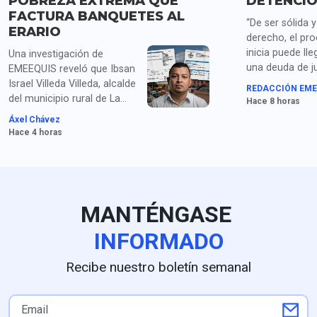
POBREZA EXTREMA QUE
DETENCIÓ
FACTURA BANQUETES AL
“De ser sólida 
ERARIO
derecho, el pr
inicia puede lle
Una investigación de
una deuda de ju
EMEEQUIS reveló que Ibsan
las familias de 
Israel Villeda Villeda, alcalde
REDACCIÓN EME
estudiantes de
del municipio rural de La
Hace 8 horas
señalan los pad
Misión, Hidalgo, ha cargado
Áxel Chávez
organizaciones
al erario decenas de miles
Hace 4 horas
Ayotzinapa sob
de pesos en restaurantes y
detención de Án
marisquerías durante viajes
continuos a Pachuca,
justificándolos simplemente
como "entrega de
MANTÉNGASE
documentos". La revisión a
su administración (2024-
INFORMADO
2027) expone severas
anomalías contables:
Recibe nuestro boletín semanal
duplicidad constante de
facturas, gastos de hasta 5
mil pesos diarios sin