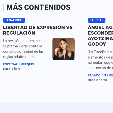
MÁS CONTENIDOS
ANÁLISIS
AL DÍA
LIBERTAD DE EXPRESIÓN VS
ÁNGEL AG
REGULACIÓN
ESCONDER
AYOTZINA
La revisión que realizará la
GODOY
Suprema Corte sobre la
constitucionalidad de las
“La Fiscalía cu
reglas relativas a los
elementos de 
derechos de las audiencias
acreditan que 
ESPECIAL EMEEQUIS
vuelve a colocar este
instrucción de
Hace 1 hora
debate en el centro de la
fue girada de 
REDACCIÓN EME
conversación pública.
directa por el 
Hace 2 horas
gobernador”, a
Ernestina Godo
detención de Án