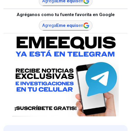
Agrega
Eme equis
en
Agréganos como tu fuente favorita en Google
Agrega
Eme equis
en