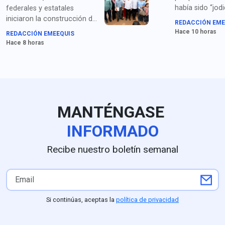
había sido “jod
federales y estatales
años por China
iniciaron la construcción del
REDACCIÓN EME
Corea del Sur, 
Hospital Regional en Ures,
Hace 10 horas
REDACCIÓN EMEEQUIS
México y “todos
con una inversión superior a
Hace 8 horas
"repugnantes" a
500 millones de pesos.
liderazgos can
MANTÉNGASE
INFORMADO
Recibe nuestro boletín semanal
Si continúas, aceptas la
política de privacidad