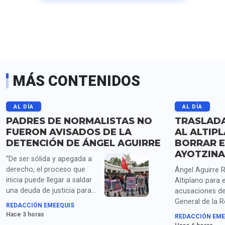
MÁS CONTENIDOS
AL DÍA
AL DÍA
PADRES DE NORMALISTAS NO
TRASLADA
FUERON AVISADOS DE LA
AL ALTIP
DETENCIÓN DE ÁNGEL AGUIRRE
BORRAR E
AYOTZIN
“De ser sólida y apegada a
derecho, el proceso que
Ángel Aguirre R
inicia puede llegar a saldar
Altiplano para 
una deuda de justicia para
acusaciones de 
las familias de los
General de la R
REDACCIÓN EMEEQUIS
estudiantes desaparecidos”,
(FGR) por el pr
Hace 3 horas
REDACCIÓN EME
señalan los padres y
ocultamiento d