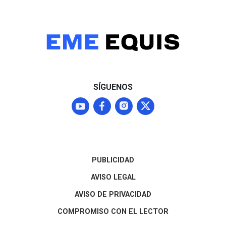
cobro de un hotel en la
CDMX para un viaje
reportado en Hidalgo. Estos
excesos y autocomisiones
autorizadas por el propio
edil contrastan con la
realidad de La Misión, un
municipio de alta
SÍGUENOS
marginación donde el 61.9%
de los habitantes vive en
pobreza y padece graves
carencias de servicios
básicos.
PUBLICIDAD
AVISO LEGAL
AVISO DE PRIVACIDAD
COMPROMISO CON EL LECTOR