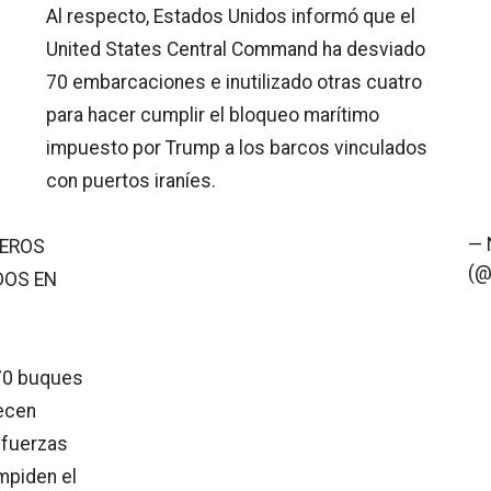
Al respecto, Estados Unidos informó que el
United States Central Command ha desviado
70 embarcaciones e inutilizado otras cuatro
para hacer cumplir el bloqueo marítimo
impuesto por Trump a los barcos vinculados
con puertos iraníes.
— 
LEROS
(@
DOS EN
70 buques
ecen
 fuerzas
mpiden el