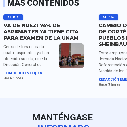
MÁS CONTENIDOS
AL DÍA
AL DÍA
VA DE NUEZ: 74% DE
CAMBIO D
ASPIRANTES YA TIENE CITA
DE CORTÉ
PARA EXAMEN DE LA UNAM
PUEBLOS 
SHEINBA
Cerca de tres de cada
cuatro aspirantes ya han
Entre empujone
obtenido su cita, dice la
Jornada Nacion
Dirección General de
Reforestación 
Administración Escolar de
Nicolás de los
REDACCIÓN EMEEQUIS
la UNAM, mientras siguen
Puebla, Shein
Hace 1 hora
REDACCIÓN EME
las quejas de los que ya
el cambio de n
Hace 3 horas
habían obtenido su lugar en
línea.
MANTÉNGASE