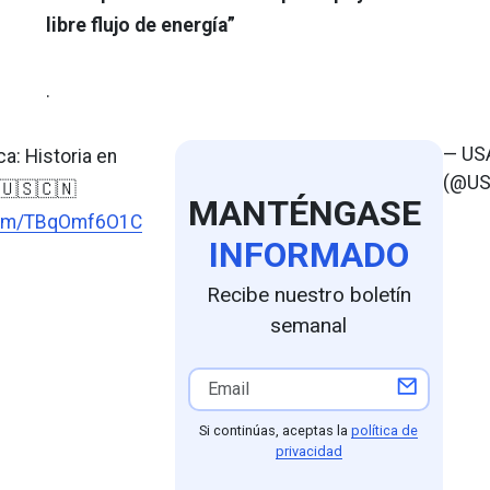
libre flujo de energía”
.
— USA
a: Historia en
(@US
 🇺🇸🇨🇳
MANTÉNGASE
.com/TBqOmf6O1C
INFORMADO
Recibe nuestro boletín
semanal
Si continúas, aceptas la
política de
privacidad