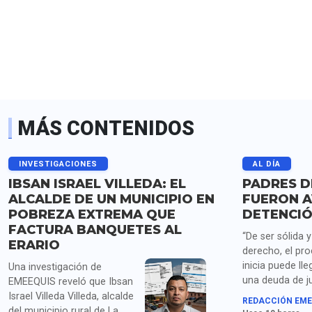
MÁS CONTENIDOS
INVESTIGACIONES
AL DÍA
IBSAN ISRAEL VILLEDA: EL
PADRES D
ALCALDE DE UN MUNICIPIO EN
FUERON A
POBREZA EXTREMA QUE
DETENCIÓ
FACTURA BANQUETES AL
“De ser sólida 
ERARIO
derecho, el pr
inicia puede lle
Una investigación de
una deuda de ju
EMEEQUIS reveló que Ibsan
las familias de 
Israel Villeda Villeda, alcalde
REDACCIÓN EME
estudiantes de
del municipio rural de La