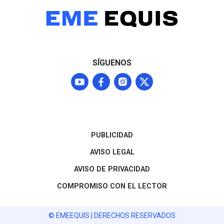
reportado en Hidalgo. Estos
excesos y autocomisiones
autorizadas por el propio
edil contrastan con la
realidad de La Misión, un
municipio de alta
SÍGUENOS
marginación donde el 61.9%
de los habitantes vive en
pobreza y padece graves
carencias de servicios
básicos.
PUBLICIDAD
AVISO LEGAL
AVISO DE PRIVACIDAD
COMPROMISO CON EL LECTOR
© EMEEQUIS | DERECHOS RESERVADOS