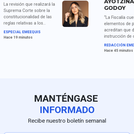
AYOTZINA
La revisión que realizará la
GODOY
Suprema Corte sobre la
constitucionalidad de las
“La Fiscalía cu
reglas relativas a los
elementos de 
derechos de las audiencias
acreditan que 
ESPECIAL EMEEQUIS
vuelve a colocar este
instrucción de
Hace 19 minutos
debate en el centro de la
fue girada de 
REDACCIÓN EME
conversación pública.
directa por el 
Hace 45 minutos
gobernador”, a
Ernestina Godo
detención de Án
MANTÉNGASE
INFORMADO
Recibe nuestro boletín semanal