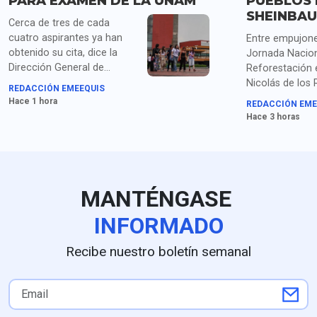
PARA EXAMEN DE LA UNAM
PUEBLOS 
SHEINBA
Cerca de tres de cada
cuatro aspirantes ya han
Entre empujone
obtenido su cita, dice la
Jornada Nacion
Dirección General de
Reforestación 
Administración Escolar de
Nicolás de los
REDACCIÓN EMEEQUIS
la UNAM, mientras siguen
Puebla, Shein
Hace 1 hora
REDACCIÓN EME
las quejas de los que ya
el cambio de n
Hace 3 horas
habían obtenido su lugar en
línea.
MANTÉNGASE
INFORMADO
Recibe nuestro boletín semanal