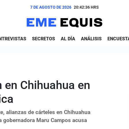
7 DE AGOSTO DE 2026
20:42:37
HRS
NTREVISTAS
SECRETOS
AL DÍA
ANÁLISIS
ENCUEST
n en Chihuahua en
ica
e, alianzas de cárteles en Chihuahua
s la gobernadora Maru Campos acusa