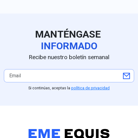
seguridad acordados con el
secretario García Harfuch",
dice Johnson. Para medios
en EU queda claro que la
extorsión de cárteles es el
MANTÉNGASE
principal obstáculo.
INFORMADO
Recibe nuestro boletín semanal
Si continúas, aceptas la
política de privacidad