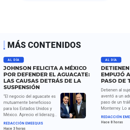
MÁS CONTENIDOS
AL DÍA
AL DÍA
JOHNSON FELICITA A MÉXICO
DETIENEN
POR DEFENDER EL AGUACATE:
EMPUJÓ A
LAS CAUSAS DETRÁS DE LA
PASO DE 
SUSPENSIÓN
Detienen al suj
aventó a un ad
“El negocio del aguacate es
paso de un trái
mutuamente beneficioso
Monterrey. Lo 
para los Estados Unidos y
homicidio y po
México. Aprecio el liderazgo
REDACCIÓN EME
droga.
de la presidenta Sheinbaum
Hace 8 horas
REDACCIÓN EMEEQUIS
y los compromisos de
Hace 3 horas