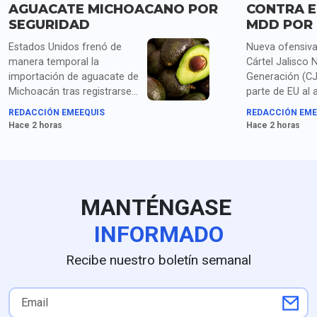
AGUACATE MICHOACANO POR
CONTRA E
SEGURIDAD
MDD POR 
Estados Unidos frenó de
Nueva ofensiva
manera temporal la
Cártel Jalisco 
importación de aguacate de
Generación (C
Michoacán tras registrarse
parte de EU al 
alertas de seguridad y
cinco nuevas 
REDACCIÓN EMEEQUIS
REDACCIÓN EME
amenazas contra
penales contra
Hace 2 horas
Hace 2 horas
inspectores de la USDA en
de su cúpula y
la región.
de 100 millone
en recompensa
MANTÉNGASE
INFORMADO
Recibe nuestro boletín semanal