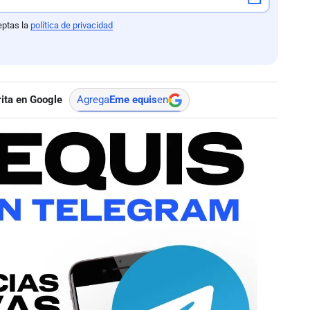
eptas la
política de privacidad
ita en Google
Agrega
Eme equis
en