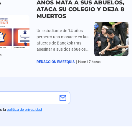
A
AÑOS MATA A SUS ABUELOS,
ATACA SU COLEGIO Y DEJA 8
MUERTOS
Un estudiante de 14 años
perpetró una masacre en las
afueras de Bangkok tras
asesinar a sus dos abuelos
s
en su domicilio para
|
apoderarse de una pistola,
REDACCIÓN EMEEQUIS
Hace 17 horas
trasladándose
posteriormente al prestigioso
colegio Debsirin Nonthaburi,
donde efectuó al menos 26
disparos que dejaron ocho
muertos —entre ellos tres
compañeros, tres profesoras,
s la
política de privacidad
sus abuelos y el propio
agresor— además de 15
alumnos heridos durante la
estampida de evacuación; el