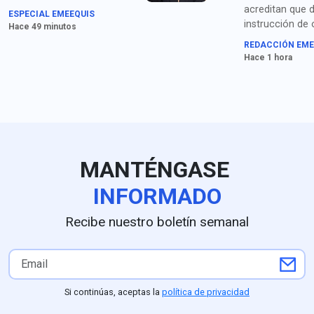
derechos de las audiencias
acreditan que 
ESPECIAL EMEEQUIS
vuelve a colocar este
instrucción de
Hace 49 minutos
debate en el centro de la
fue girada de 
REDACCIÓN EME
conversación pública.
directa por el 
Hace 1 hora
gobernador”, a
Ernestina Godo
detención de Án
MANTÉNGASE
INFORMADO
Recibe nuestro boletín semanal
Si continúas, aceptas la
política de privacidad