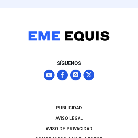
Sheinbaum, aunque
Nacional, parti
Washington mantendrá a
perfiles como L
Michoacán bajo alerta Nivel
mantiene una f
4 ("No viajar") mientras
posición compet
continúan las
entidad
negociaciones para
normalizar los envíos que
representan el 87% del
mercado agroexportador
del fruto
SÍGUENOS
PUBLICIDAD
AVISO LEGAL
AVISO DE PRIVACIDAD