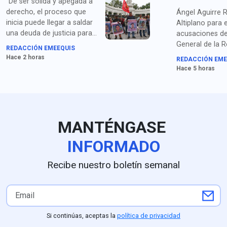
“De ser sólida y apegada a
derecho, el proceso que
Ángel Aguirre R
inicia puede llegar a saldar
Altiplano para 
una deuda de justicia para
acusaciones de 
las familias de los
General de la R
REDACCIÓN EMEEQUIS
estudiantes desaparecidos”,
(FGR) por el pr
Hace 2 horas
REDACCIÓN EME
señalan los padres y
ocultamiento d
Hace 5 horas
organizaciones de
el caso Ayotzi
Ayotzinapa sobre la
detención de Ángel Aguirre.
MANTÉNGASE
INFORMADO
Recibe nuestro boletín semanal
Si continúas, aceptas la
política de privacidad