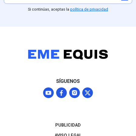
del Ejército y la Guardia
Partido Verde (
Nacional ordenado por la
competitividad 
Si continúas, aceptas la
política de privacidad
presidenta Claudia
(25.1%) frente
Sheinbaum, aunque
Nacional, parti
Washington mantendrá a
perfiles como L
Michoacán bajo alerta Nivel
mantiene una f
4 ("No viajar") mientras
posición compet
continúan las
entidad
negociaciones para
normalizar los envíos que
representan el 87% del
mercado agroexportador
del fruto
SÍGUENOS
PUBLICIDAD
AVISO LEGAL