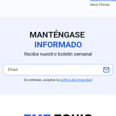
REDACCIÓN EME
"repugnantes" a los
González publi
Hace 3 horas
liderazgos canadienses.
cuenta de X: “‘
papi. ¡No se ac
que acaba!”.
MANTÉNGASE
INFORMADO
Recibe nuestro boletín semanal
Si continúas, aceptas la
política de privacidad