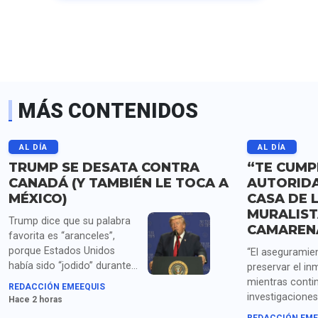
MÁS CONTENIDOS
AL DÍA
AL DÍA
TRUMP SE DESATA CONTRA
“TE CUMPL
CANADÁ (Y TAMBIÉN LE TOCA A
AUTORID
MÉXICO)
CASA DE L
MURALIST
Trump dice que su palabra
CAMAREN
favorita es “aranceles”,
porque Estados Unidos
“El aseguramien
había sido “jodido” durante
preservar el in
años por China, Japón,
mientras conti
REDACCIÓN EMEEQUIS
Corea del Sur, Alemania,
investigaciones”
Hace 2 horas
México y “todos”. Califica de
fiscalía capital