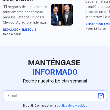
Detienen al suj
aventó a un ad
“El negocio del aguacate es
paso de un trái
mutuamente beneficioso
Monterrey. Lo 
para los Estados Unidos y
homicidio y po
México. Aprecio el liderazgo
REDACCIÓN EME
droga.
de la presidenta Sheinbaum
Hace 12 horas
REDACCIÓN EMEEQUIS
y los compromisos de
Hace 6 horas
seguridad acordados con el
secretario García Harfuch",
dice Johnson. Para medios
en EU queda claro que la
extorsión de cárteles es el
MANTÉNGASE
principal obstáculo.
INFORMADO
Recibe nuestro boletín semanal
Si continúas, aceptas la
política de privacidad