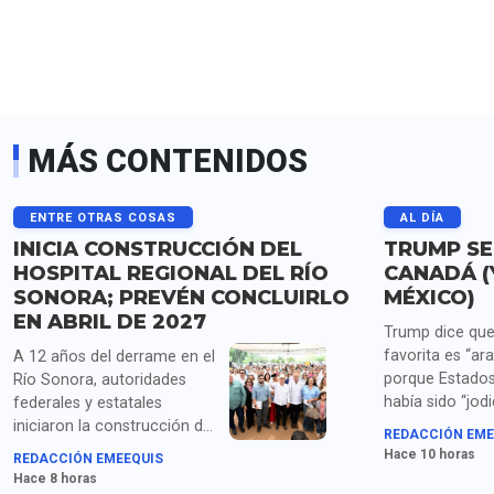
MÁS CONTENIDOS
ENTRE OTRAS COSAS
AL DÍA
INICIA CONSTRUCCIÓN DEL
TRUMP SE
HOSPITAL REGIONAL DEL RÍO
CANADÁ (
SONORA; PREVÉN CONCLUIRLO
MÉXICO)
EN ABRIL DE 2027
Trump dice que
favorita es “ara
A 12 años del derrame en el
porque Estados
Río Sonora, autoridades
había sido “jod
federales y estatales
años por China
iniciaron la construcción del
REDACCIÓN EME
Corea del Sur, 
Hospital Regional en Ures,
Hace 10 horas
REDACCIÓN EMEEQUIS
México y “todos
con una inversión superior a
Hace 8 horas