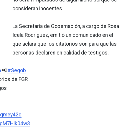
consideran inocentes.
La Secretaría de Gobernación, a cargo de Rosa
Icela Rodríguez, emitió un comunicado en el
que aclara que los citatorios son para que las
personas declaren en calidad de testigos.
a
📢
#Segob
orios de FGR
gos
C7qmey42q
m/gM7Hlk04w3