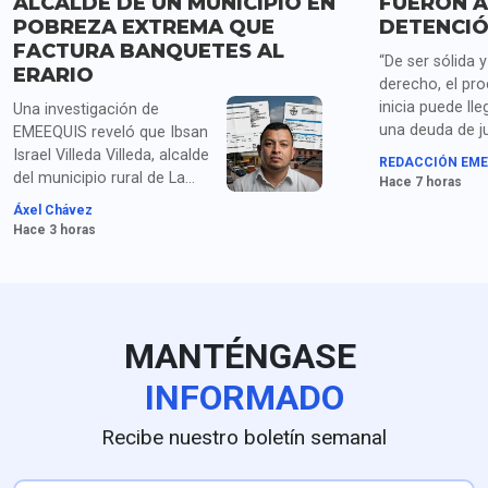
ALCALDE DE UN MUNICIPIO EN
FUERON A
POBREZA EXTREMA QUE
DETENCIÓ
FACTURA BANQUETES AL
“De ser sólida 
ERARIO
derecho, el pr
inicia puede lle
Una investigación de
una deuda de ju
EMEEQUIS reveló que Ibsan
las familias de 
Israel Villeda Villeda, alcalde
REDACCIÓN EME
estudiantes de
del municipio rural de La
Hace 7 horas
señalan los pad
Misión, Hidalgo, ha cargado
Áxel Chávez
organizaciones
al erario decenas de miles
Hace 3 horas
Ayotzinapa sob
de pesos en restaurantes y
detención de Án
marisquerías durante viajes
continuos a Pachuca,
justificándolos simplemente
como "entrega de
MANTÉNGASE
documentos". La revisión a
su administración (2024-
INFORMADO
2027) expone severas
anomalías contables:
Recibe nuestro boletín semanal
duplicidad constante de
facturas, gastos de hasta 5