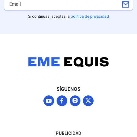
mil pesos diarios sin
comprobar, facturación de
comidas para terceros no
Si continúas, aceptas la
política de privacidad
identificados,
inconsistencias en
kilometraje e incluso el
cobro de un hotel en la
CDMX para un viaje
reportado en Hidalgo. Estos
excesos y autocomisiones
autorizadas por el propio
edil contrastan con la
realidad de La Misión, un
municipio de alta
SÍGUENOS
marginación donde el 61.9%
de los habitantes vive en
pobreza y padece graves
carencias de servicios
básicos.
PUBLICIDAD