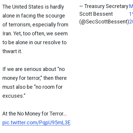
— Treasury Secretary
M
The United States is hardly
Scott Bessent
1
alone in facing the scourge
(@SecScottBessent)
2
of terrorism, especially from
Iran. Yet, too often, we seem
to be alone in our resolve to
thwart it.
If we are serious about “no
money for terror,” then there
must also be “no room for
excuses.”
At the No Money for Terror…
pic.twitter.com/PqpU95mL3E