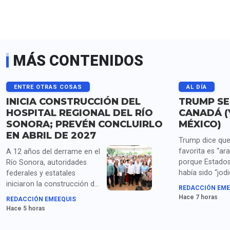
MÁS CONTENIDOS
ENTRE OTRAS COSAS
AL DÍA
INICIA CONSTRUCCIÓN DEL
TRUMP SE
HOSPITAL REGIONAL DEL RÍO
CANADÁ (
SONORA; PREVÉN CONCLUIRLO
MÉXICO)
EN ABRIL DE 2027
Trump dice que
favorita es “ara
A 12 años del derrame en el
porque Estados
Río Sonora, autoridades
había sido “jod
federales y estatales
años por China
iniciaron la construcción del
REDACCIÓN EME
Corea del Sur, 
Hospital Regional en Ures,
Hace 7 horas
REDACCIÓN EMEEQUIS
México y “todos
con una inversión superior a
Hace 5 horas
"repugnantes" a
500 millones de pesos.
liderazgos can