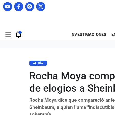
INVESTIGACIONES
E
AL DÍA
Rocha Moya compa
de elogios a Shei
Rocha Moya dice que compareció ante la
Sheinbaum, a quien llama "indiscutible
soberanía.